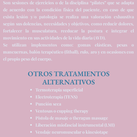
Son sesiones de ejercicios o de la disciplina “pilates” que se adapta
de acuerdo con la condición física del paciente, en caso de que
exista lesión y/o patología se realiza una valoración exhaustiva
según sus dolencias, necesidades y objetivos, como reducir dolores,
fortalecer la musculatura, reeducar la postura e integrar el
movimiento en sus actividades de la vida diaria (AVD).
Se utilizan implementos como: gomas elásticas, pesas o
mancuernas, balón terapéutico (fitball), rulo, aro y en ocasiones con
el propio peso del cuerpo.
OTROS TRATAMIENTOS
ALTERNATIVOS
Termoterapia superficial
Electroterapia (TENS)
Punción seca
Ventosas o cupping therapy
Pistola de masaje o theragun massage
Liberación miofascial instrumental (LMI)
Vendaje neuromuscular o kinesiotape