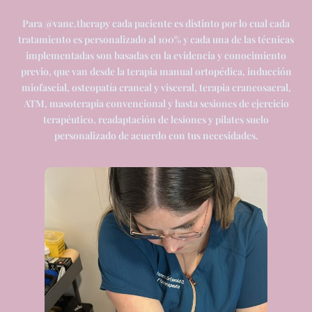
Para @vane.therapy cada paciente es distinto por lo cual cada
tratamiento es personalizado al 100% y cada una de las técnicas
implementadas son basadas en la evidencia y conocimiento
previo, que van desde la terapia manual ortopédica, inducción
miofascial, osteopatía craneal y visceral, terapia craneosacral,
ATM, masoterapia convencional y hasta sesiones de ejercicio
terapéutico, readaptación de lesiones y pilates suelo
personalizado de acuerdo con tus necesidades.