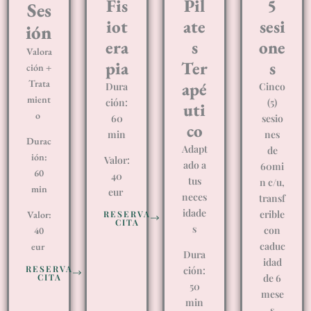
Fis
Pil
5
Ses
iot
ate
sesi
ión​
era
s
one
Valora
pia
Ter
s
ción +
Trata
apé
Dura
Cinco
mient
ción:
(5)
uti
o
60
sesio
co
min
nes
Durac
Adapt
de
ión:
Valor:
ado a
60mi
60
40
tus
n c/u,
min
eur
neces
transf
idade
erible
Valor:
RESERVA
CITA
s
con
40
caduc
eur
Dura
idad
RESERVA
ción:
CITA
de 6
50
mese
min
s